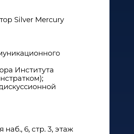
ор Silver Mercury
ммуникационного
тора Института
нстратком);
 дискуссионной
аб., 6, стр. 3, этаж