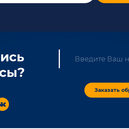
ись
сы?