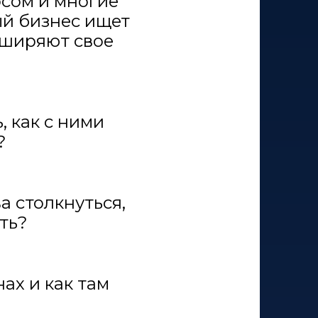
сом и многие
й бизнес ищет
сширяют свое
, как с ними
?
 столкнуться,
ть?
ах и как там