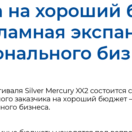
а на хороший
ламная экспа
онального биз
иваля Silver Mercury XX2 состоится 
ного заказчика на хороший бюджет 
ного бизнеса.