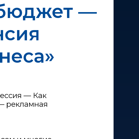
 бюджет —
нсия
неса»
сессия — Как
— рекламная