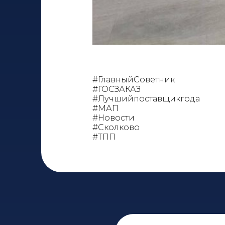
#ГлавныйСоветник
#ГОСЗАКАЗ
#Лучшийпоставщикгода
#МАП
#Новости
#Сколково
#ТПП