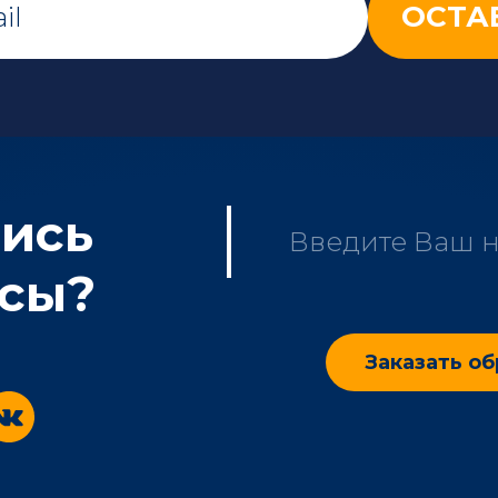
ись
сы?