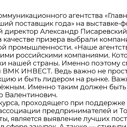
ммуникационного агентства «Главн
ший поставщик года» на выставке-
й директор Александр Писаревский
в качестве призера выбрали компан
й промышленности. «Наше агентств
шими российскими компаниями. Кот
и нашей страны. Именно поэтому с
м ВМК ИНВЕСТ. Ведь важно не прос
цию и быть лидером на рынке. Важ
дёжным. Именно таким должен быть
р Валентинович.
курса, проходящего при поддержк
ассоциации предпринимателей и То
ы, является выявление лучших пос
в сфере закупок. А также — стимул