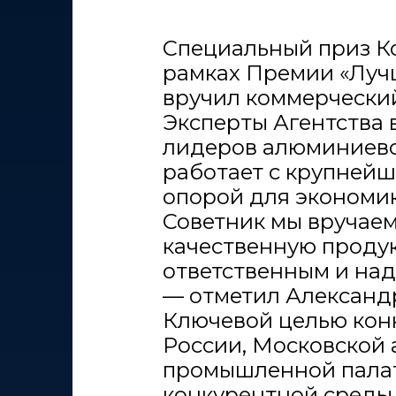
Специальный приз Ко
рамках Премии «Луч
вручил коммерчески
Эксперты Агентства 
лидеров алюминиево
работает с крупней
опорой для экономик
Советник мы вручае
качественную продук
ответственным и на
— отметил Александ
Ключевой целью кон
России, Московской 
промышленной палат
конкурентной среды 