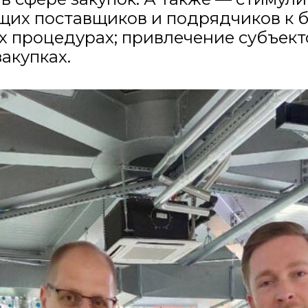
щих поставщиков и подрядчиков к 
х процедурах; привлечение субъект
закупках.