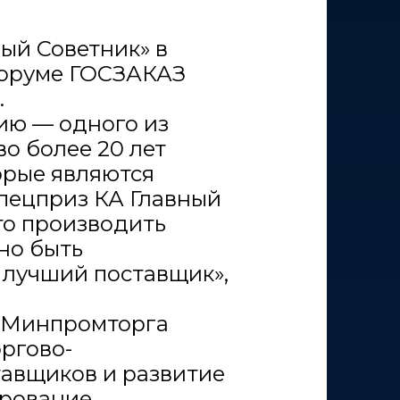
ый Советник» в
форуме ГОСЗАКАЗ
.
ию — одного из
о более 20 лет
орые являются
пецприз КА Главный
то производить
но быть
 лучший поставщик»,
е Минпромторга
ргово-
тавщиков и развитие
ирование