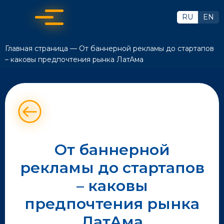
RU
EN
Главная страница
—
От баннерной рекламы до стартапов
– каковы предпочтения рынка ЛатАма
От баннерной
рекламы до стартапов
– каковы
предпочтения рынка
ЛатАма